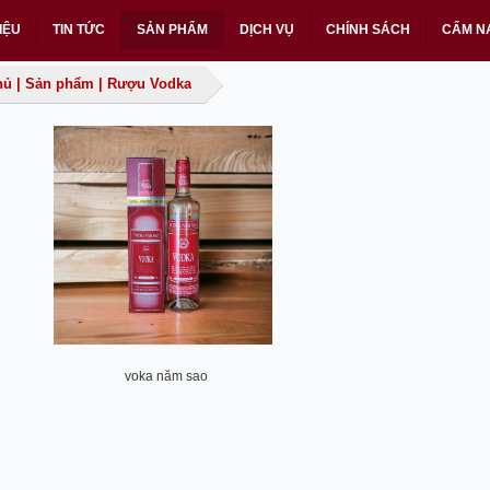
IỆU
TIN TỨC
SẢN PHẨM
DỊCH VỤ
CHÍNH SÁCH
CẨM N
hủ
|
Sản phẩm
|
Rượu Vodka
voka năm sao